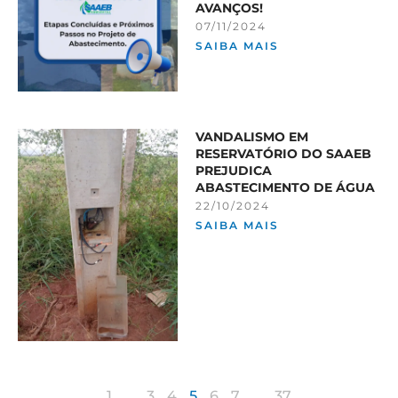
AVANÇOS!
07/11/2024
SAIBA MAIS
VANDALISMO EM
RESERVATÓRIO DO SAAEB
PREJUDICA
ABASTECIMENTO DE ÁGUA
22/10/2024
SAIBA MAIS
1
…
3
4
5
6
7
…
37