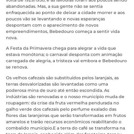
volta de 1929/1930, e as lavouras foram aos poucos sendo
abandonadas. Mas, a sua gente não se sentia
enfraquecida ao ponto de deixar a cidade morrer e aos
poucos vão se levantando e novas esperanças
despontam com o aparecimento de novos
empreendimentos, Bebedouro começa a sentir vida
nova.
A Festa da Primavera chega para alegrar a vida que
estava monótona; o carnaval desponta com animação
carregada de alegria, a tristeza vai embora e Bebedouro
se renova.
Os velhos cafezais são substituídos pelos laranjais, as
terras desvalorizadas são levantadas como uma
poderosa mina de ouro até então escondida. As
indústrias são renovadas e o nosso município muda de
roupagem: da crise da fruta vermelha pendurada no
galho verde dos cafezais pelo perfume exalado das
flores das laranjeiras que serão transformadas em frutos
amarelos e trarão recursos econômicos reabilitando o
combalido município.E a terra do café se transforma na