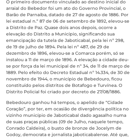
O primeiro documento vinculado ao destino inicial do
arraial do Bebedor foi um ato do Governo Provincial, o
Barão de Parnaíba, datado de 27 de agosto de 1886. Por
lei estadual n.º 87 de 06 de setembro de 1892, elevou-se
a Distrito de Paz. Quase dois anos depois, ocorre a
elevação do Distrito a Município, significando sua
emancipação da tutela de Jaboticabal, pela lei nº 298,
de 19 de julho de 1894. Pela lei nº 487, de 29 de
dezembro de 1896, elevou-se a Comarca porém, só se
instalou a 11 de março de 1896. A elevação a cidade deu-
se por força da lei municipal de nº 34, de 11 de março de
1889. Pelo efeito do Decreto Estadual nº 14.334, de 30 de
novembro de 1944, o município de Bebedouro, ficou
constituído pelos distritos de Botafogo e Turvínea. O
Distrito Policial foi criado por decreto de 27/08/1886.
Bebedouro ganhou há tempos, o apelido de “Cidade
Coração”, por ter, em ocasião de divergência política no
vizinho município de Jaboticabal dado agasalho numa
de suas praças públicas (09 de Julho, naquele tempo,
Conrado Caldeira), o busto de bronze de Jocelym de
Godoy, democrata e jornalista jaboticabalense. Até que,