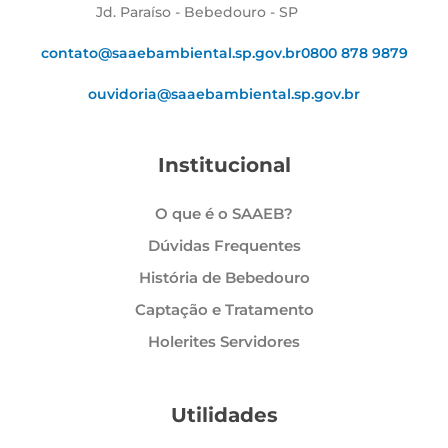
Jd. Paraíso - Bebedouro - SP
contato@saaebambiental.sp.gov.br
0800 878 9879
ouvidoria@saaebambiental.sp.gov.br
Institucional
O que é o SAAEB?
Dúvidas Frequentes
História de Bebedouro
Captação e Tratamento
Holerites Servidores
Utilidades