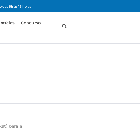
 das 9h às 15 horas
otícias
Concurso
et) para a