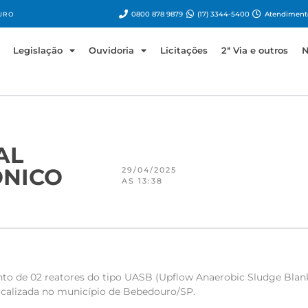
0800 878 9879
(17) 3344-5400
Atendimento
URO
Legislação
Ouvidoria
Licitações
2ª Via e outros
N
AL
ÔNICO
29/04/2025
AS 13:38
nto de 02 reatores do tipo UASB (Upflow Anaerobic Sludge Blank
ocalizada no município de Bebedouro/SP.