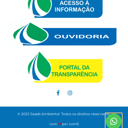
© 2022 Saaeb Ambiental. Todos os direitos reservados.
com
❤
por com5​​