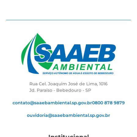
Rua Cel. Joaquim José de Lima, 1016
Jd. Paraíso - Bebedouro - SP
contato@saaebambiental.sp.gov.br
0800 878 9879
ouvidoria@saaebambiental.sp.gov.br