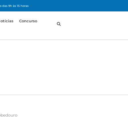
 das 9h às 15 horas
otícias
Concurso
Bebedouro