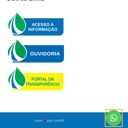
com
❤
por com5​​