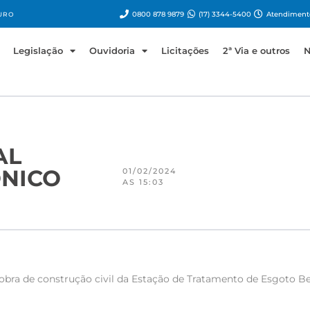
0800 878 9879
(17) 3344-5400
Atendimento
URO
Legislação
Ouvidoria
Licitações
2ª Via e outros
N
AL
ÔNICO
01/02/2024
AS 15:03
obra de construção civil da Estação de Tratamento de Esgoto 