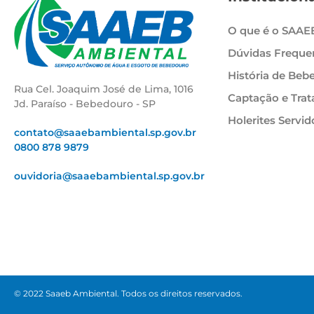
O que é o SAAE
Dúvidas Freque
História de Beb
Rua Cel. Joaquim José de Lima, 1016
Captação e Tra
Jd. Paraíso - Bebedouro - SP
Holerites Servid
contato@saaebambiental.sp.gov.br
0800 878 9879
ouvidoria@saaebambiental.sp.gov.br
© 2022 Saaeb Ambiental. Todos os direitos reservados.