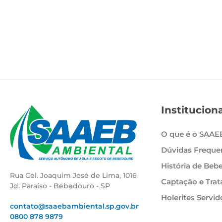
Instituciona
O que é o SAAE
Dúvidas Freque
História de Beb
Rua Cel. Joaquim José de Lima, 1016
Captação e Tra
Jd. Paraíso - Bebedouro - SP
Holerites Servid
contato@saaebambiental.sp.gov.br
0800 878 9879