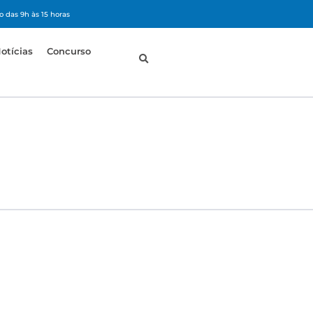
 das 9h às 15 horas
otícias
Concurso