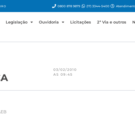
0800 878 9879
(17) 3344-5400
Atendimento
URO
Legislação
Ouvidoria
Licitações
2ª Via e outros
N
03/02/2010
CA
AS 09:45
AAEB